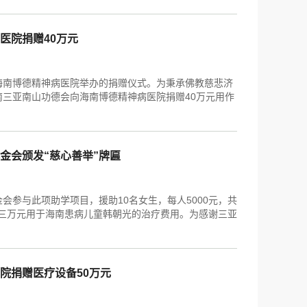
医院捐赠40万元
加海南博德精神病医院举办的捐赠仪式。为秉承佛教慈悲济
三亚南山功德会向海南博德精神病医院捐赠40万元用作
金会颁发“慈心善举”牌匾
金会参与此项助学项目，援助10名女生，每人5000元，共
捐赠三万元用于海南患病儿童韩朝光的治疗费用。为感谢三亚
院捐赠医疗设备50万元