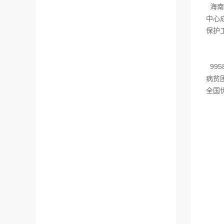
海南
中心
保护
99
病贫
全国