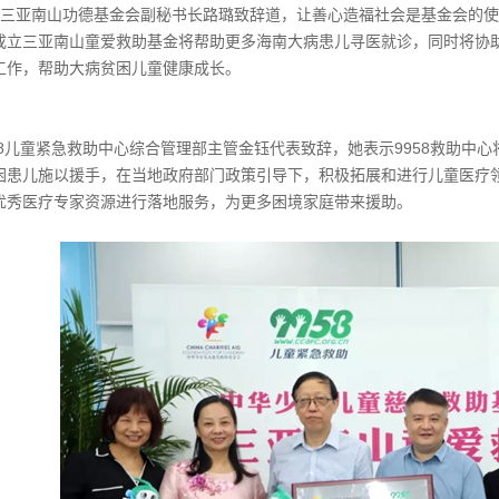
三亚南山功德基金会副秘书长路璐致辞道，让善心造福社会是基金会的使命
成立三亚南山童爱救助基金将帮助更多海南大病患儿寻医就诊，同时将协
工作，帮助大病贫困儿童健康成长。
58儿童紧急救助中心综合管理部主管金钰代表致辞，她表示9958救助中
困患儿施以援手，在当地政府部门政策引导下，积极拓展和进行儿童医疗
优秀医疗专家资源进行落地服务，为更多困境家庭带来援助。