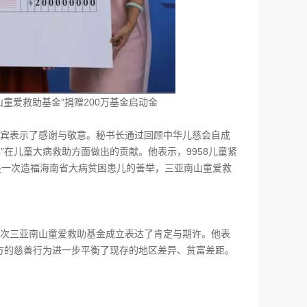
山童爱救助基金”捐赠200万基金启动金
宾表示了感谢与敬意。秘书长通过回顾中华儿慈会自成
”在儿童大病救助方面做出的贡献。他表示，9958儿童紧
是一次造福海南省大病贫困患儿的善举，三亚南山童爱救
次三亚南山童爱救助基金成立表达了肯定与期许。他表
方的慈善行为进一步平衡了现存的地区差异、贫富差距。