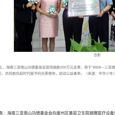
合影
上，海南三亚南山功德基金会现场捐款200万元支票，用于“9958—三
影，共同肩负起时代赋予的光荣使命，启动公益善举。
（来源：中华少年
条：
海南三亚南山功德基金会向崖州区基层卫生院捐赠医疗设备5