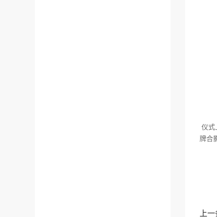
仪式
牌合
上一