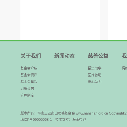
关于我们
新闻动态
慈善公益
我
基金会介绍
捐资助学
捐
基金会资质
医疗救助
基金会章程
爱心助力
组织架构
管理制度
版本所有：海南三亚南山功德基金会 www.nanshan.org.cn Copyright:2021 A
琼ICP备09005068-1
技术支持：
海南布谷