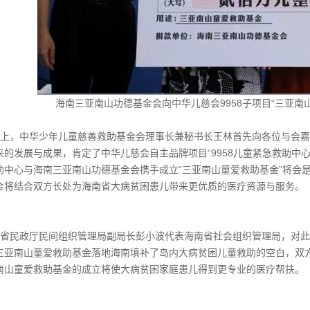
海南三亚南山功德基金会向中华儿慈会9958子项目“三亚南
上，中华少年儿童慈善救助基金会理事长兼秘书长王林首先向各位与会嘉
来的发展与成果，肯定了中华儿慈会自主品牌项目“9958儿童紧急救助中心
助中心与海南三亚南山功德基金会携手成立“三亚南山童爱救助基金”将会
金将结合双方长处为海南省大病贫困患儿带来更优质的医疗资源与服务。
省民政厅民间组织管理局副局长彭小波代表海南省社会组织管理局，对此
三亚南山童爱救助基金落地海南填补了岛内大病贫困儿童救助的空白，双
南山童爱救助基金的成立将使大病贫困家庭患儿得到更专业的医疗帮扶。