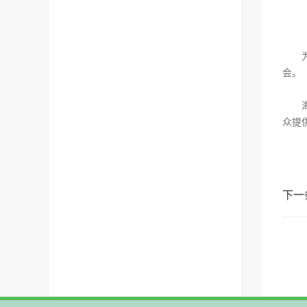
为感
会。
海南
众提
下一