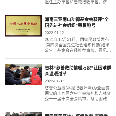
担任主办单位和善款接收单位，济宁
德淏置业有限公司支持，中国传媒大
学经济与管理学院、中国传媒大学
MBA校友会、中国传媒大学经济与
海南三亚南山功德基金会获评“全
管理学院公益...
国先进社会组织”荣誉称号
2022-01-12
2021年12月31日，国家民政部发布
“第四次全国先进社会组织评选”结果
公告，基金会在经推荐审核、意见征
求、社会公示等相关程序后，被国家
民政部授予“全国先进社会组织”荣誉
称号…
吉林“慈善救助情暖万家”让困难群
众温暖过节
2022-01-07
慈善公益报(本报记者叶清)为全面贯
彻党的十九届六中全会精神和吉林省
委十一届十次全会精神，帮助困难群
众过好“两节”，吉林省慈善总会联合
全省慈善会组织共同开展“慈善救助
情暖万家”活动，帮助全省城乡低保