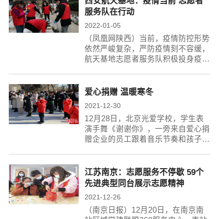
西安航天基地：疫情当前 志愿者
家庭、...
服务队在行动
2022-01-05
（凤凰网陕西）当前，疫情防控形势
依然严峻复杂，严防疫情刻不容缓，
航天基地志愿者服务队积极投身疫情
防控工作，协助医护人员进行核酸筛
查，配合工作人员为业主发放生活物
资，哪里有需要，哪里就有他们的身
爱心捐赠 温暖寒冬
影。在航...
2021-12-30
12月28日，北京光爱学校，学生表
演手舞《谢谢你》，一旁来自爱心捐
赠企业的员工跟着音乐节奏和孩子一
起舞蹈。当日，主题为“光爱公益，
我在行动”的公益捐赠活动启动，并
举行第一笔捐款仪式。中青报·中青
江苏南京：志愿服务不停歇 59个
网记者陈剑...
先进典型同台展示志愿精神
2021-12-26
（南京日报）12月20日，在南京南