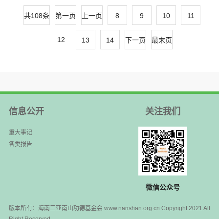
和互动讨论。研讨交流会同步进行了
共108条
第一页
上一页
8
9
10
11
网络直播。团中央青年...
12
13
14
下一页
最末页
信息公开
关注我们
重大事记
各类报告
微信公众号
版本所有：海南三亚南山功德基金会 www.nanshan.org.cn Copyright:2021 All
Right Reserved.