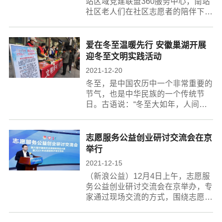
站区域党建联盟360服务中心，南站
社区老人们在社区志愿者的陪伴下，
一起制作灯笼，迎接冬至，感受陪伴
和关爱，营造和谐温馨的社区氛围。
南报融媒体记者孙中元摄12月26
爱在冬至温暖先行 安徽巢湖开展
日，南京市志愿...
迎冬至文明实践活动
2021-12-20
冬至，是中国农历中一个非常重要的
节气，也是中华民族的一个传统节
日。古语说：“冬至大如年，人间小
团圆”，2021年的最后一个月，我们
迎来了一年中虽然寒冷却最温暖的节
气——冬至。为进一步传承中华传统
志愿服务公益创业研讨交流会在京
文化习俗，...
举行
2021-12-15
（新浪公益）12月4日上午，志愿服
务公益创业研讨交流会在京举办，专
家通过现场交流的方式，围绕志愿服
务与共同富裕、志愿服务公益创业与
可持续发展等问题，进行了专题发言